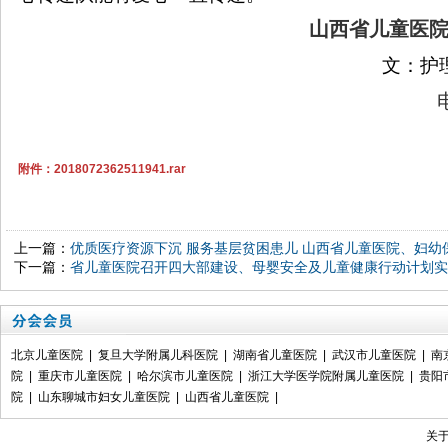
山西省儿童医
文：护
附件：2018072362511941.rar
上一篇：
优质医疗资源下沉 服务基层贫困患儿 山西省儿童医院、妇幼
下一篇：
省儿童医院召开四大部建设、母婴安全及儿童健康行动计划实
北京儿童医院
|
复旦大学附属儿科医院
|
湖南省儿童医院
|
武汉市儿童医院
|
南
院
|
重庆市儿童医院
|
哈尔滨市儿童医院
|
浙江大学医学院附属儿童医院
|
贵阳
院
|
山东聊城市妇女儿童医院
|
山西省儿童医院
|
关