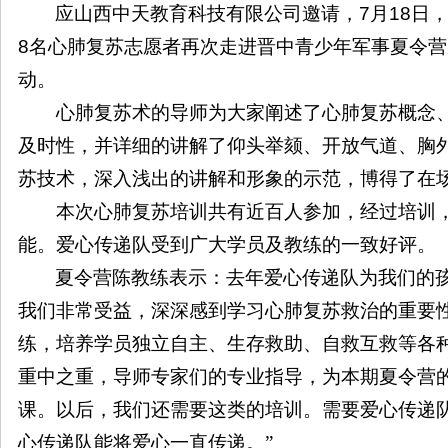
应山西中天教育科技有限公司邀请，
7
月
18
日
8
名心肺复苏志愿者再次走进晋中青少年军事夏令营
动。
心肺复苏术的导师为大家阐述了心肺复苏概念
及时性，并详细的讲解了仰头举颏、开放气道、胸
苏技术，深入浅出的讲解和形象的示范，博得了在
本次心肺复苏培训共有近百人参加，经过培训
能。爱心传递队受到广大学员及教练的一致好评。
夏令营陈教练表示：去年爱心传递队为我们的
我们非常受益，深深感到学习心肺复苏救治的重要
练，培养学员独立自主、生存救助、自救互救等各
重中之重，导师专家们的专业指导，为本期夏令营
课。以后，我们还需要这类的培训。需要爱心传递
心传递队能将爱心一直传递。”