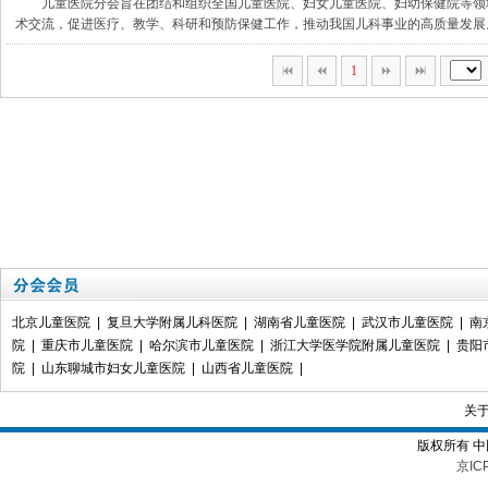
儿童医院分会旨在团结和组织全国儿童医院、妇女儿童医院、妇幼保健院等领
术交流，促进医疗、教学、科研和预防保健工作，推动我国儿科事业的高质量发展
1
北京儿童医院
|
复旦大学附属儿科医院
|
湖南省儿童医院
|
武汉市儿童医院
|
南
院
|
重庆市儿童医院
|
哈尔滨市儿童医院
|
浙江大学医学院附属儿童医院
|
贵阳
院
|
山东聊城市妇女儿童医院
|
山西省儿童医院
|
关
版权所有 
京IC