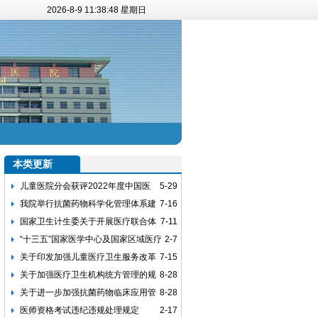
2026-8-9 11:38:49 星期日
本类更新
儿童医院分会获评2022年度中国医
5-29
院协会优秀分支机构
我院举行抗菌药物科学化管理体系建
7-16
设专题培训
国家卫生计生委关于开展医疗联合体
7-11
建设试点工作的指导意见
“十三五”国家医学中心及国家区域医疗
2-7
中心设置规划
关于印发加强儿童医疗卫生服务改革
7-15
与发展意见的通知
关于加强医疗卫生机构统方管理的规
8-28
定
关于进一步加强抗菌药物临床应用管
8-28
理工作的通知
医师资格考试违纪违规处理规定
2-17