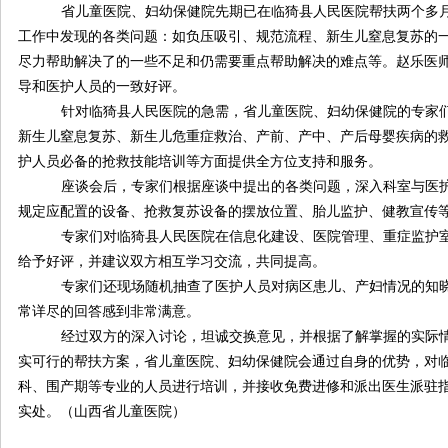
省儿童医院、妇幼保健院先期已在临猗县人民医院帮扶两个多
工作中发现的各类问题：如负压吸引、规范流程、新生儿窒息复苏的
尽力帮助解决了的一些不足和仍需要重点帮助解决的难点等。赵乐医
导和医护人员的一致好评。
针对临猗县人民医院的急需，省儿童医院、妇幼保健院的专家
新生儿窒息复苏、新生儿危重症救治、产前、产中、产后母婴疾病的
护人员必备的抢救技能培训等方面提供全方位支持和服务。
座谈会后，专家们根据座谈中提出的各类问题，深入科室与医
规定应配置的设备、抢救复苏设备的摆放位置、胎儿监护、健教宣传
专家们对临猗县人民医院在信息化建设、医院管理、重症监护
给予好评，并建议双方相互学习交流，共同提高。
专家们还现场随机抽查了医护人员对病区患儿、产妇情况的知
常详尽的回答感到非常满意。
经过双方的深入讨论，坦诚交换意见，并根据了解掌握的实际
实可行的帮扶方案，省儿童医院、妇幼保健院会通过自身的优势，对
科、围产期等专业的人员进行培训，并接收免费进修和派出医生派驻
实处。（山西省儿童医院）