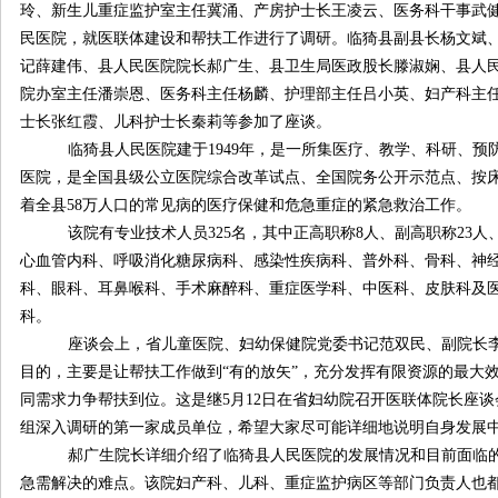
玲、新生儿重症监护室主任冀涌、产房护士长王凌云、医务科干事武
民医院，就医联体建设和帮扶工作进行了调研。临猗县副县长杨文斌
记薛建伟、县人民医院院长郝广生、县卫生局医政股长滕淑娴、县人
院办室主任潘崇恩、医务科主任杨麟、护理部主任吕小英、妇产科主
士长张红霞、儿科护士长秦莉等参加了座谈。
临猗县人民医院建于
1949
年，是一所集医疗、教学、科研、预
医院，是全国县级公立医院综合改革试点、全国院务公开示范点、按
着全县
58
万人口的常见病的医疗保健和危急重症的紧急救治工作。
该院有专业技术人员
325
名，其中正高职称
8
人、副高职称
23
人
心血管内科、呼吸消化糖尿病科、感染性疾病科、普外科、骨科、神
科、眼科、耳鼻喉科、手术麻醉科、重症医学科、中医科、皮肤科及
科。
座谈会上，省儿童医院、妇幼保健院党委书记范双民、副院长
目的，主要是让帮扶工作做到“有的放矢”，充分发挥有限资源的最大
同需求力争帮扶到位。这是继
5
月
12
日在省妇幼院召开医联体院长座谈
组深入调研的第一家成员单位，希望大家尽可能详细地说明自身发展
郝广生院长详细介绍了临猗县人民医院的发展情况和目前面临
急需解决的难点。该院妇产科、儿科、重症监护病区等部门负责人也